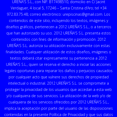
UREÑA'S S.L., con NIF: B17498510, domicilio en C/ Jacint
Verdaguer, 4 local 5, 17246 – Santa Cristina d’Aro; tel +34
972.83.75.48; correo electrónico: urepiscinas@gmail.com. Los
contenidos de este sitio, incluyendo los textos, imágenes y
diseños gráficos, pertenecen a 2012 UREÑA'S S.L., o a terceros
que han autorizado su uso. 2012 UREÑA'S S.L. presenta estos
contenidos con fines de información y promoción. 2012
UREÑA'S S.L. autoriza su utilización exclusivamente con estas
finalidades. Cualquier utilización de estos diseños, imágenes o
textos deberá citar expresamente su pertenencia a 2012
UREÑA'S S.L., quien se reserva el derecho a iniciar las acciones
legales oportunas para reparar los daños y perjuicios causados
por cualquier acto que vulnere sus derechos de propiedad
intelectual o industrial. 2012 UREÑA'S S.L. se compromete a
proteger la privacidad de los usuarios que accedan a esta web
y/o cualquiera de sus servicios. La utilización de la web y/o de
cualquiera de los servicios ofrecidos por 2012 UREÑA'S S.L.,
implica la aceptación por parte del usuario de las disposiciones
contenidas en la presente Política de Privacidad y que sus datos